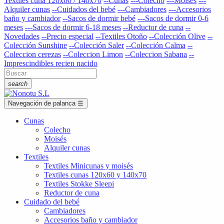
Textiles cuna 120x60 / 140x70
--Cunas
---Colecho
---Moisés
---
Alquiler cunas
--Cuidados del bebé
---Cambiadores
---Accesorios
baño y cambiador
--Sacos de dormir bebé
---Sacos de dormir 0-6
meses
---Sacos de dormir 6-18 meses
--Reductor de cuna
--
Novedades
--Precio especial
--Textiles Otoño
--Colección Olive
--
Colección Sunshine
--Colección Saler
--Colección Calma
--
Coleccion cerezas
--Coleccion Limon
--Coleccion Sabana
--
Imprescindibles recien nacido
search
Navegación de palanca
☰
Cunas
Colecho
Moisés
Alquiler cunas
Textiles
Textiles Minicunas y moisés
Textiles cunas 120x60 y 140x70
Textiles Stokke Sleepi
Reductor de cuna
Cuidado del bebé
Cambiadores
Accesorios baño y cambiador