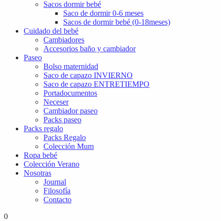
Sacos dormir bebé
Saco de dormir 0-6 meses
Sacos de dormir bebé (0-18meses)
Cuidado del bebé
Cambiadores
Accesorios baño y cambiador
Paseo
Bolso maternidad
Saco de capazo INVIERNO
Saco de capazo ENTRETIEMPO
Portadocumentos
Neceser
Cambiador paseo
Packs paseo
Packs regalo
Packs Regalo
Colección Mum
Ropa bebé
Colección Verano
Nosotras
Journal
Filosofía
Contacto
0