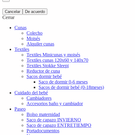
Cancelar
De acuerdo
Cerrar
Cunas
Colecho
Moisés
Alquiler cunas
Textiles
Textiles Minicunas y moisés
Textiles cunas 120x60 y 140x70
Textiles Stokke Sleepi
Reductor de cuna
Sacos dormir bebé
Saco de dormir 0-6 meses
Sacos de dormir bebé (0-18meses)
Cuidado del bebé
Cambiadores
Accesorios baño y cambiador
Paseo
Bolso maternidad
Saco de capazo INVIERNO
Saco de capazo ENTRETIEMPO
Portadocumentos