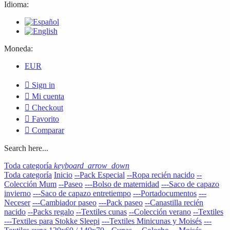
Idioma:
Moneda:
EUR

Sign in

Mi cuenta

Checkout

Favorito

Comparar
Search here...
Toda categoría
keyboard_arrow_down
Toda categoría
Inicio
--Pack Especial
--Ropa recién nacido
--
Colección Mum
--Paseo
---Bolso de maternidad
---Saco de capazo
invierno
---Saco de capazo entretiempo
---Portadocumentos
---
Neceser
---Cambiador paseo
---Pack paseo
--Canastilla recién
nacido
--Packs regalo
--Textiles cunas
--Colección verano
--Textiles
---Textiles para Stokke Sleepi
---Textiles Minicunas y Moisés
---