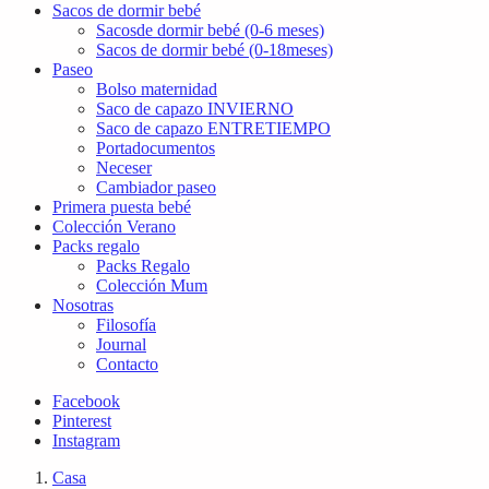
Sacos de dormir bebé
Sacosde dormir bebé (0-6 meses)
Sacos de dormir bebé (0-18meses)
Paseo
Bolso maternidad
Saco de capazo INVIERNO
Saco de capazo ENTRETIEMPO
Portadocumentos
Neceser
Cambiador paseo
Primera puesta bebé
Colección Verano
Packs regalo
Packs Regalo
Colección Mum
Nosotras
Filosofía
Journal
Contacto
Facebook
Pinterest
Instagram
Casa