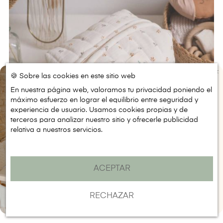
🍪 Sobre las cookies en este sitio web
En nuestra página web, valoramos tu privacidad poniendo el
máximo esfuerzo en lograr el equilibrio entre seguridad y
CONSIGUE 5€ DE
DESCUENTO
experiencia de usuario. Usamos cookies propias y de
terceros para analizar nuestro sitio y ofrecerle publicidad
Regístrate para recibir el descuento en
compras a partir de 50€
relativa a nuestros servicios.
Email
SUSCRIBIRME
ACEPTAR
NO, GRACIAS
RECHAZAR
Neceser Pañalera Olive
Precio
29,90 €