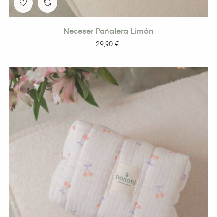
Neceser Pañalera Limón
Precio
29,90 €