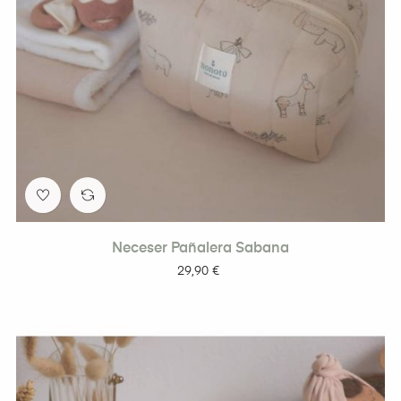
Neceser Pañalera Sabana
Precio
29,90 €